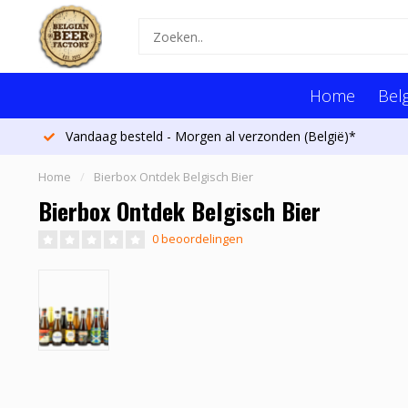
Home
Belg
Vandaag besteld - Morgen al verzonden (België)*
Home
/
Bierbox Ontdek Belgisch Bier
Bierbox Ontdek Belgisch Bier
0 beoordelingen