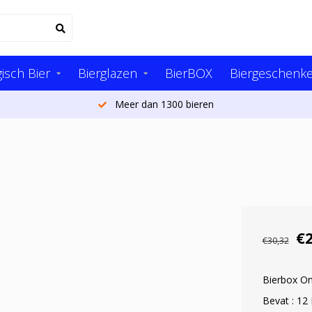
isch Bier
Bierglazen
BierBOX
Biergeschenk
Meer dan 1300 bieren
€
€30,32
Bierbox On
Bevat : 12