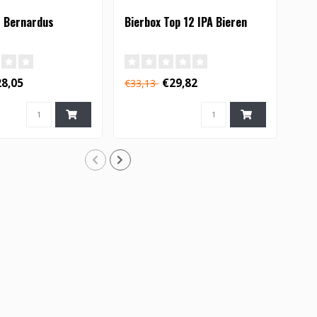
t Bernardus
Bierbox Top 12 IPA Bieren
Bie
8,05
€29,82
€33,13
€33