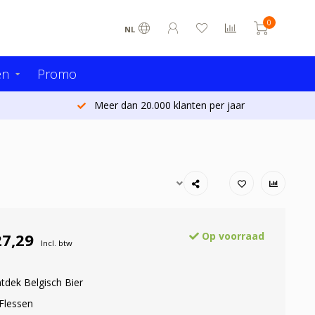
0
NL
en
Promo
Meer dan 20.000 klanten per jaar
27,29
Op voorraad
Incl. btw
tdek Belgisch Bier
 Flessen