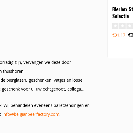
Bierbox S
Selectie
€2
€31,17
oorradig zijn, vervangen we deze door
en thuishoren.
nde bierglazen, geschenken, vatjes en losse
t geschenk voor u, uw echtgenoot, collega...
k. Wij behandelen eveneens palletzendingen en
op
info@belgianbeerfactory.com
.