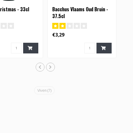
ristmas - 33cl
Bacchus Vlaams Oud Bruin -
37.5cl
€3,29
Viven
(7)