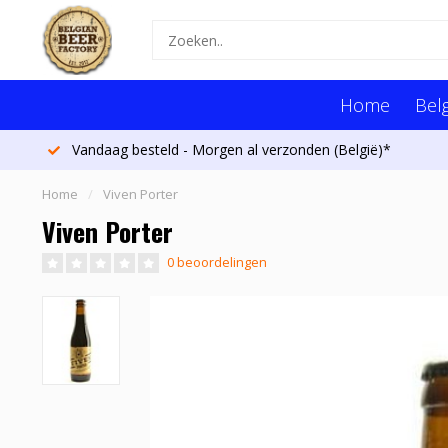
Home
Belg
Vandaag besteld - Morgen al verzonden (België)*
Home
/
Viven Porter
Viven Porter
0 beoordelingen