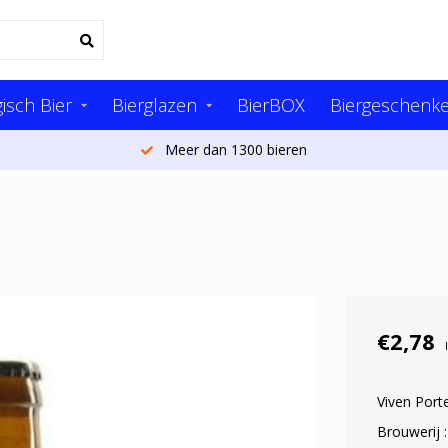
isch Bier
Bierglazen
BierBOX
Biergeschenk
Meer dan 1300 bieren
€2,78
Viven Port
Brouwerij :