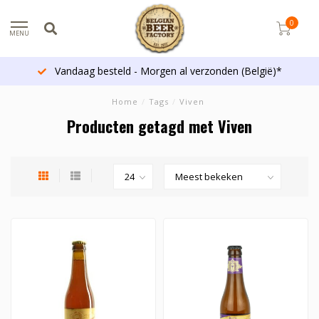
0
MENU
Vandaag besteld - Morgen al verzonden (België)*
Home
/
Tags
/
Viven
Producten getagd met Viven