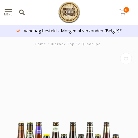
0
MENU
Vandaag besteld - Morgen al verzonden (België)*
Home
/
Bierbox Top 12 Quadrupel