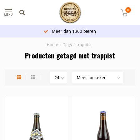
0
MENU
Meer dan 1300 bieren
Home
/
Tags
/
trappist
Producten getagd met trappist