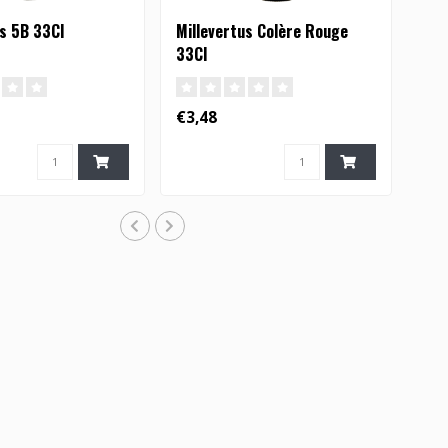
us 5B 33Cl
Millevertus Colère Rouge
33Cl
€3,48