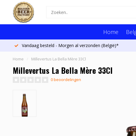
Home
Belg
Vandaag besteld - Morgen al verzonden (België)*
Home
/
Millevertus La Bella Mère 33Cl
Millevertus La Bella Mère 33Cl
0 beoordelingen