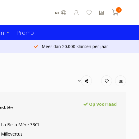
0
NL
en
Promo
Meer dan 20.000 klanten per jaar
Op voorraad
Incl. btw
s La Bella Mère 33Cl
 Millevertus