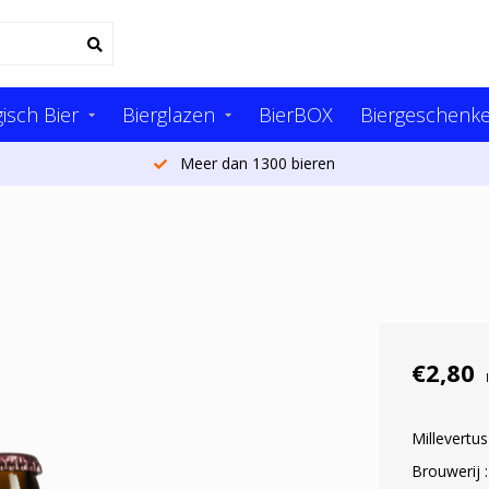
isch Bier
Bierglazen
BierBOX
Biergeschenk
Meer dan 1300 bieren
€2,80
Millevertu
Brouwerij :