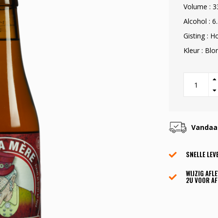
Volume : 3
Alcohol : 6
Gisting : H
Kleur : Bl
Vandaag
SNELLE LEV
WIJZIG AFL
2U VOOR AF