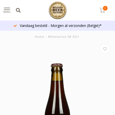
0
MENU
Vandaag besteld - Morgen al verzonden (België)*
Home
/
Millevertus 5B 33Cl