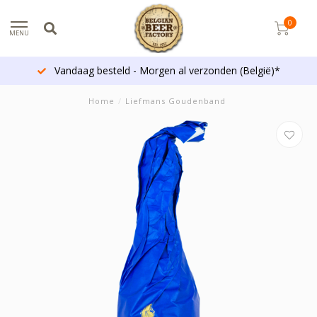
0
MENU
Meer dan 1300 bieren
Home
/
Liefmans Goudenband