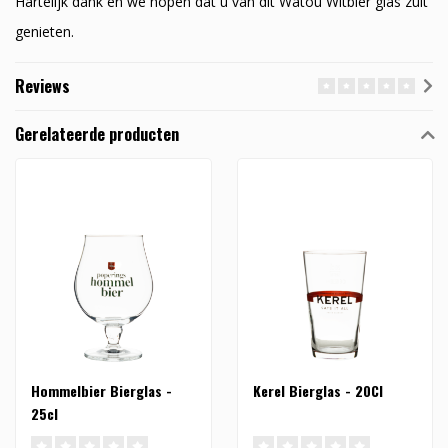
Hartelijk dank en we hopen dat u van dit Watou Witbier glas zult
genieten.
Reviews
Gerelateerde producten
Hommelbier Bierglas -
Kerel Bierglas - 20Cl
25cl