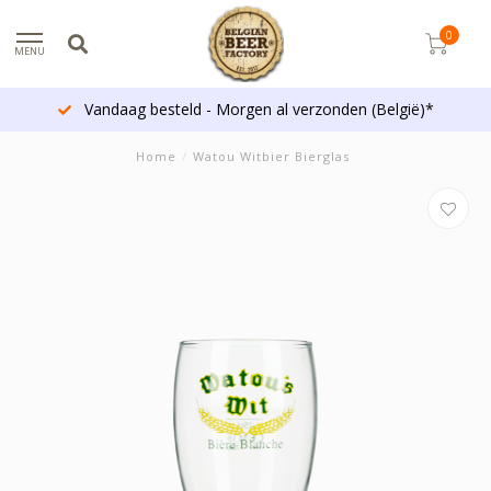
0
MENU
Vandaag besteld - Morgen al verzonden (België)*
Home
/
Watou Witbier Bierglas