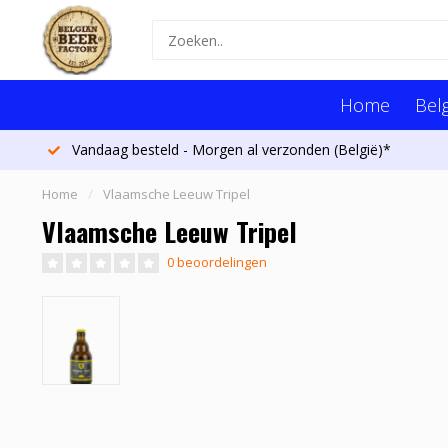
Home
Belg
Vandaag besteld - Morgen al verzonden (België)*
Home
/
Vlaamsche Leeuw Tripel
Vlaamsche Leeuw Tripel
0 beoordelingen