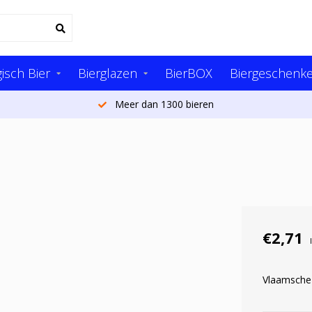
isch Bier
Bierglazen
BierBOX
Biergeschenk
Meer dan 1300 bieren
€2,71
Vlaamsche