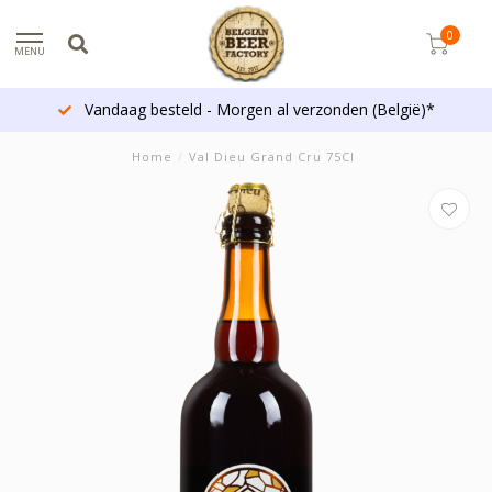
0
MENU
Vandaag besteld - Morgen al verzonden (België)*
Home
/
Val Dieu Grand Cru 75Cl