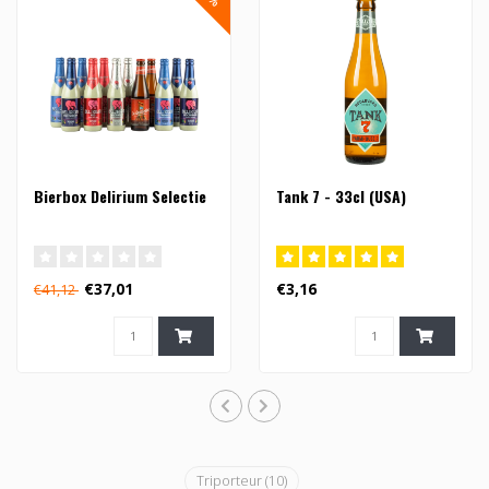
Bierbox Delirium Selectie
Tank 7 - 33cl (USA)
€37,01
€3,16
€41,12
Triporteur
(10)