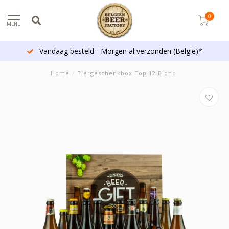
0
MENU
Vandaag besteld - Morgen al verzonden (België)*
Home
/
Biergeschenkbox Top 12 Blond