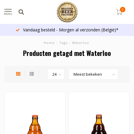
0
MENU
Vandaag besteld - Morgen al verzonden (België)*
Home
/
Tags
/
Waterloo
Producten getagd met Waterloo