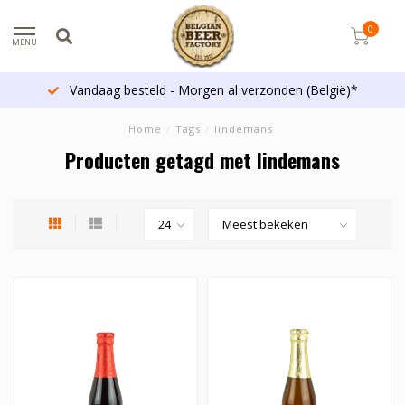
0
MENU
Vandaag besteld - Morgen al verzonden (België)*
Home
/
Tags
/
lindemans
Producten getagd met lindemans