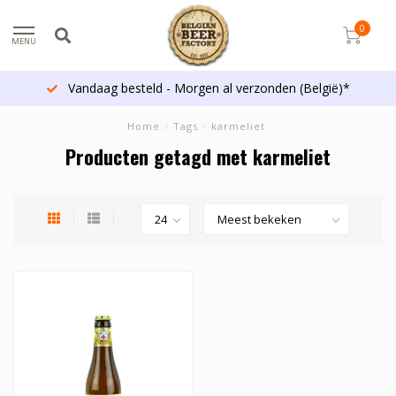
0
MENU
Vandaag besteld - Morgen al verzonden (België)*
Home
/
Tags
/
karmeliet
Producten getagd met karmeliet