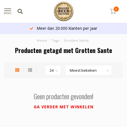
0
MENU
r jaar
Vandaag besteld - Morgen al verz
Home
/
Tags
/
Grotten Sante
Producten getagd met Grotten Sante
Geen producten gevonden!
GA VERDER MET WINKELEN