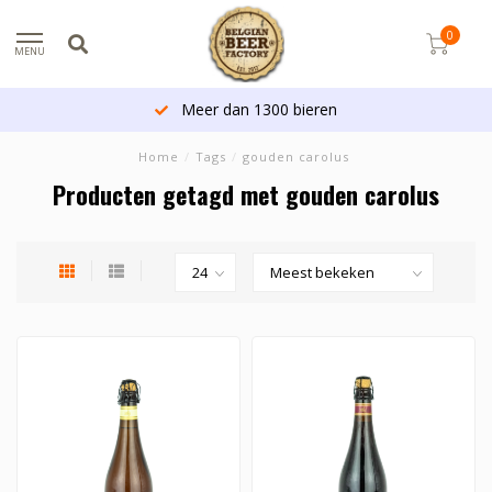
0
MENU
Meer dan 1300 bieren
Home
/
Tags
/
gouden carolus
Producten getagd met gouden carolus