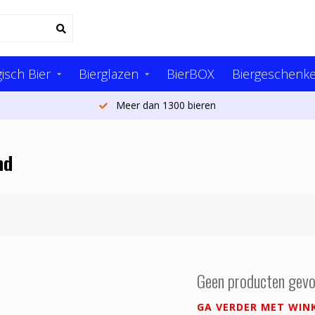
isch Bier
Bierglazen
BierBOX
Biergeschenk
Meer dan 1300 bieren
nd
Geen producten gevo
GA VERDER MET WIN