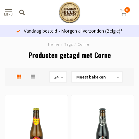
0
MENU
Vandaag besteld - Morgen al verzonden (België)*
Home
/
Tags
/
Corne
Producten getagd met Corne