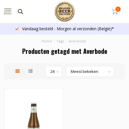
0
MENU
Vandaag besteld - Morgen al verzonden (België)*
Home
/
Tags
/
Averbode
Producten getagd met Averbode