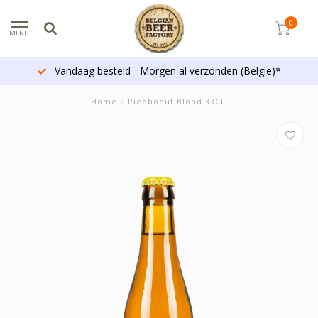
0
MENU
Vandaag besteld - Morgen al verzonden (België)*
Home
/
Piedboeuf Blond 33Cl