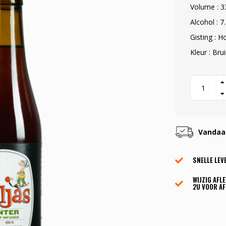
Volume : 3
Alcohol : 7
Gisting : H
Kleur : Bru
Vandaag
SNELLE LEV
WIJZIG AFL
2U VOOR AF