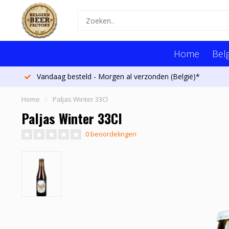
Home
Belg
Vandaag besteld - Morgen al verzonden (België)*
Home
/
Paljas Winter 33Cl
Paljas Winter 33Cl
0 beoordelingen