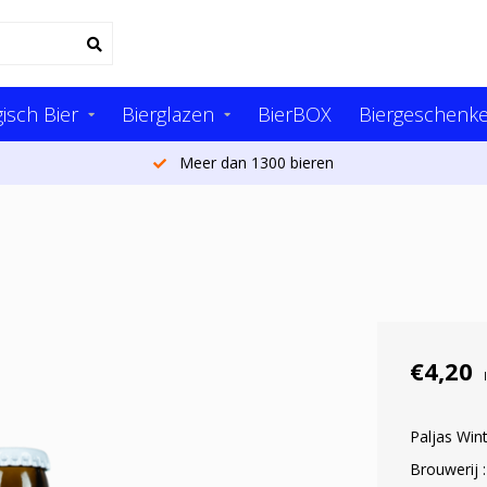
isch Bier
Bierglazen
BierBOX
Biergeschenk
Meer dan 1300 bieren
€4,20
Paljas Wint
Brouwerij :