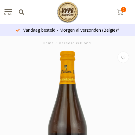
0
MENU
Vandaag besteld - Morgen al verzonden (België)*
Home
/
Maredsous Blond