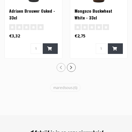
Adriaen Brouwer Oaked -
Mongozo Buckwheat
33cl
White - 33cl
€3,32
€2,75
maredsous
(6)