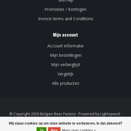
Promoties / Kortingen
Invoice terms and Conditions
Mijn account
Account informatie
Mijn bestellingen
Mijn verlanglijst
Vergelijk
Alle producten
© Copyright 2026 Belgian Beer Factory - Powered by
Lightspeed
-
Lightspeed design
by
Dyvelopment
Wij slaan cookies op om onze website te verbeteren. Is dat akkoord?
Ja
Nee
Meer over cookies »