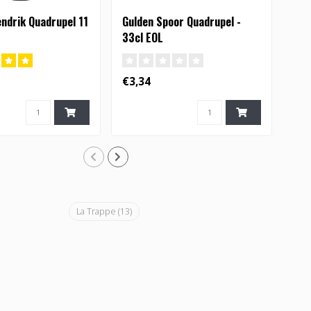
ndrik Quadrupel 11
Gulden Spoor Quadrupel -
Gul
33cl EOL
Qua
€3,34
€10
La Trappe
(13)