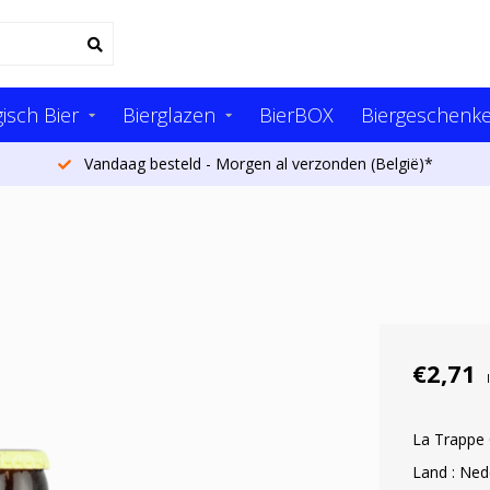
isch Bier
Bierglazen
BierBOX
Biergeschenk
Vandaag besteld - Morgen al verzonden (België)*
€2,71
La Trappe
Land : Ned