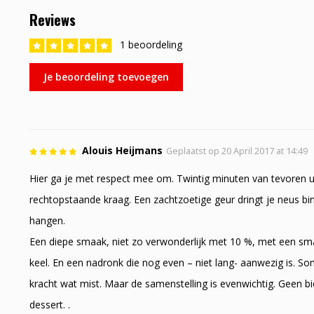
Reviews
1 beoordeling
Je beoordeling toevoegen
Alouis Heijmans
Geplaatst op 20 April 2017 at 14:49
Hier ga je met respect mee om. Twintig minuten van tevoren u
rechtopstaande kraag. Een zachtzoetige geur dringt je neus bin
hangen.
Een diepe smaak, niet zo verwonderlijk met 10 %, met een smake
keel. En een nadronk die nog even – niet lang- aanwezig is. S
kracht wat mist. Maar de samenstelling is evenwichtig. Geen bi
dessert. .