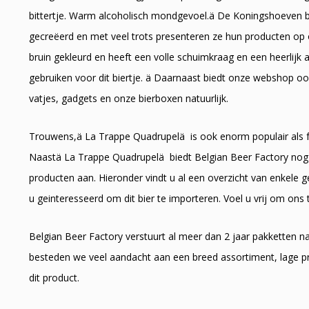
bittertje. Warm alcoholisch mondgevoel.ä De Koningshoeven bro
gecreëerd en met veel trots presenteren ze hun producten op 
bruin gekleurd en heeft een volle schuimkraag en een heerlijk 
gebruiken voor dit biertje. ä Daarnaast biedt onze webshop oo
vatjes, gadgets en onze bierboxen natuurlijk.
Trouwens,ä La Trappe Quadrupelä is ook enorm populair als foo
Naastä La Trappe Quadrupelä biedt Belgian Beer Factory nog 1
producten aan. Hieronder vindt u al een overzicht van enkele 
u geinteresseerd om dit bier te importeren. Voel u vrij om ons 
Belgian Beer Factory verstuurt al meer dan 2 jaar pakketten 
besteden we veel aandacht aan een breed assortiment, lage pr
dit product.