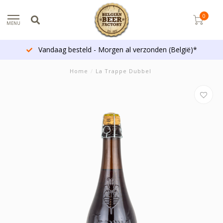
0
MENU
Vandaag besteld - Morgen al verzonden (België)*
Home
/
La Trappe Dubbel