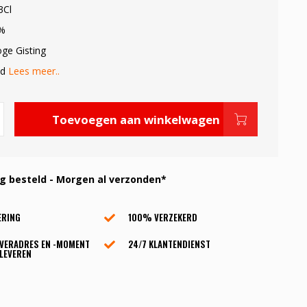
3Cl
0%
oge Gisting
od
Lees meer..
Toevoegen aan winkelwagen
 besteld - Morgen al verzonden*
ERING
100% VERZEKERD
EVERADRES EN -MOMENT
24/7 KLANTENDIENST
LEVEREN