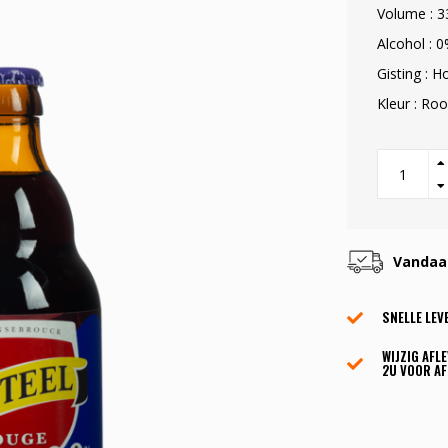
Volume : 3
Alcohol : 
Gisting : H
Kleur : Ro
Vandaag
SNELLE LEV
WIJZIG AFL
2U VOOR AF