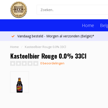
Home
Belg
Vandaag besteld - Morgen al verzonden (België)*
Home
/
Kasteelbier Rouge 0.0% 33Cl
Kasteelbier Rouge 0.0% 33Cl
0 beoordelingen