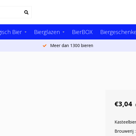
isch Bier
Bierglazen
BierBOX
Biergeschenk
Meer dan 1300 bieren
€3,04
Kasteelbie
Brouwerij 