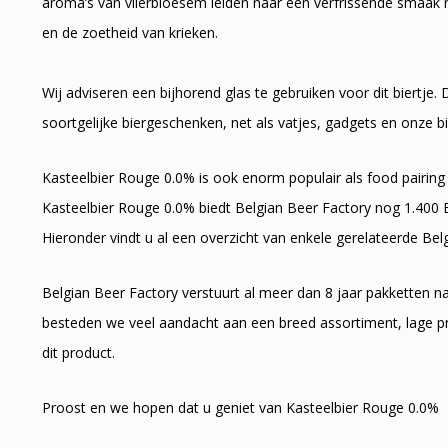
aroma’s van vlierbloesem leiden naar een verfrissende smaak 
en de zoetheid van krieken.
Wij adviseren een bijhorend glas te gebruiken voor dit biertj
soortgelijke biergeschenken, net als vatjes, gadgets en onze bi
Kasteelbier Rouge 0.0% is ook enorm populair als food pairing 
Kasteelbier Rouge 0.0% biedt Belgian Beer Factory nog 1.400 B
Hieronder vindt u al een overzicht van enkele gerelateerde Bel
Belgian Beer Factory verstuurt al meer dan 8 jaar pakketten 
besteden we veel aandacht aan een breed assortiment, lage pr
dit product.
Proost en we hopen dat u geniet van Kasteelbier Rouge 0.0%