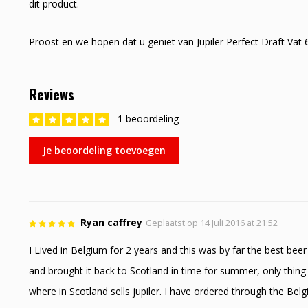
dit product.
Proost en we hopen dat u geniet van Jupiler Perfect Draft Vat 
Reviews
1 beoordeling
Je beoordeling toevoegen
Ryan caffrey
Geplaatst op 14 Juli 2016 at 21:52
I Lived in Belgium for 2 years and this was by far the best beer
and brought it back to Scotland in time for summer, only thin
where in Scotland sells jupiler. I have ordered through the Be