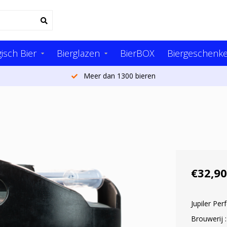
isch Bier
Bierglazen
BierBOX
Biergeschenk
Meer dan 1300 bieren
€32,90
Jupiler Per
Brouwerij :