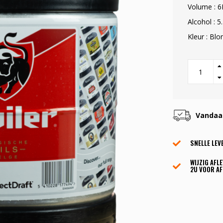
Volume : 6
Alcohol : 5
Kleur : Bl
Vandaag
SNELLE LEV
WIJZIG AFL
2U VOOR AF