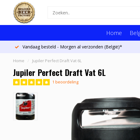
Home
Belg
Vandaag besteld - Morgen al verzonden (België)*
Home
/
Jupiler Perfect Draft Vat 6L
Jupiler Perfect Draft Vat 6L
1 beoordeling