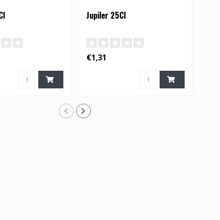
Cl
Jupiler 25Cl
Jup
€1,31
€1,