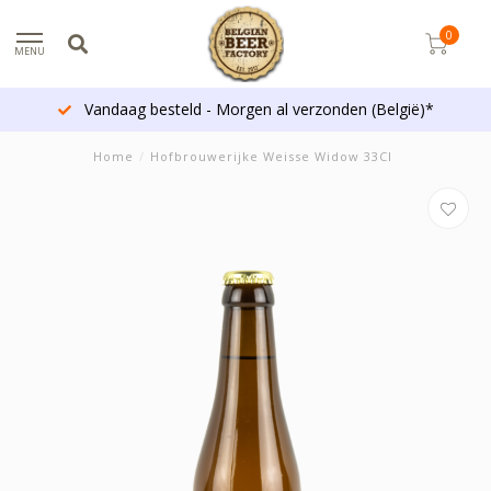
0
MENU
Vandaag besteld - Morgen al verzonden (België)*
Home
/
Hofbrouwerijke Weisse Widow 33Cl