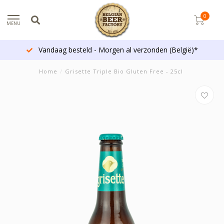
0
MENU
Vandaag besteld - Morgen al verzonden (België)*
Home
/
Grisette Triple Bio Gluten Free - 25cl