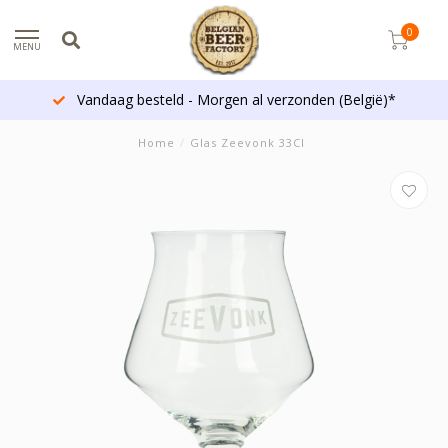
0
MENU
Vandaag besteld - Morgen al verzonden (België)*
Home
/
Glas Zeevonk 33Cl