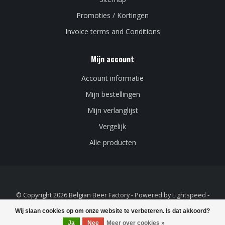
Promoties / Kortingen
Invoice terms and Conditions
Mijn account
Account informatie
Mijn bestellingen
Mijn verlanglijst
Vergelijk
Alle producten
© Copyright 2026 Belgian Beer Factory - Powered by
Lightspeed
-
Lightspeed design
by
Dyvelopment
Wij slaan cookies op om onze website te verbeteren. Is dat akkoord?
Ja
Nee
Meer over cookies »