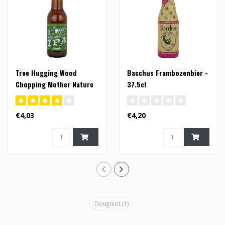
Tree Hugging Wood
Bacchus Frambozenbier -
Chopping Mother Nature
37.5cl
Loving IPA - 33cl (FI)
€4,03
€4,20
Deugniet
(1)