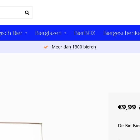
isch Bier
Bierglazen
BierBOX
Biergeschenk
Meer dan 20.000 klanten per jaar
€9,99
De Bie Bier