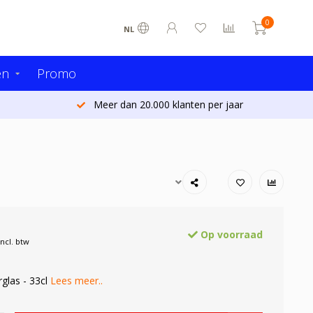
0
NL
en
Promo
Vandaag besteld - Morgen al verzonden (België)*
Op voorraad
Incl. btw
glas - 33cl
Lees meer..