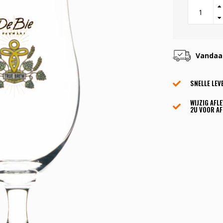
Vandaag
SNELLE LEV
WIJZIG AFL
2U VOOR AF