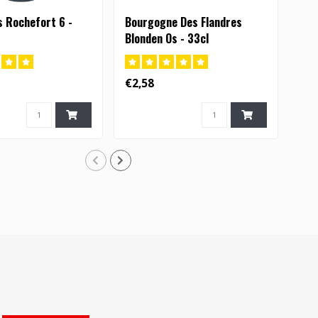
s Rochefort 6 -
Bourgogne Des Flandres
Aug
Blonden Os - 33cl
€2,58
€7,