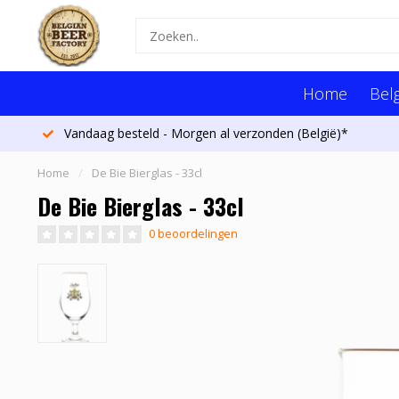
Home
Belg
Meer dan 1300 bieren
Home
/
De Bie Bierglas - 33cl
De Bie Bierglas - 33cl
0 beoordelingen