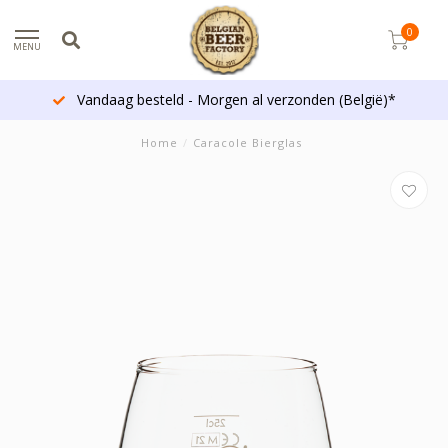
0
MENU
Vandaag besteld - Morgen al verzonden (België)*
Home
/
Caracole Bierglas