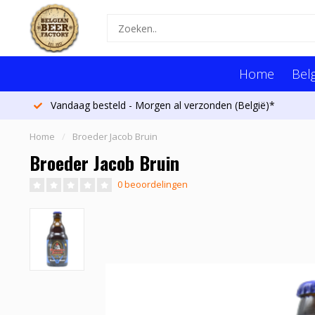
Home
Belg
Vandaag besteld - Morgen al verzonden (België)*
Home
/
Broeder Jacob Bruin
Broeder Jacob Bruin
0 beoordelingen