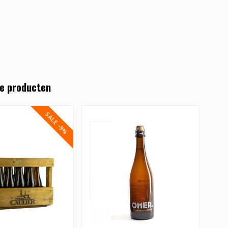
e producten
SALE -9%