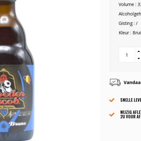
Volume : 3
Alcoholgeh
Gisting : /
Kleur : Bru
Vandaag
SNELLE LEV
WIJZIG AFL
2U VOOR AF