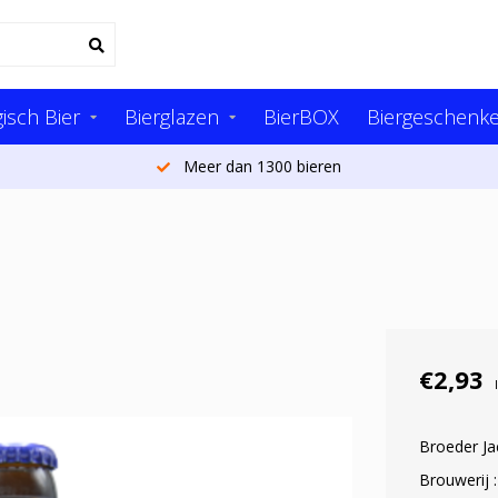
isch Bier
Bierglazen
BierBOX
Biergeschenk
Meer dan 1300 bieren
€2,93
Broeder Ja
Brouwerij 