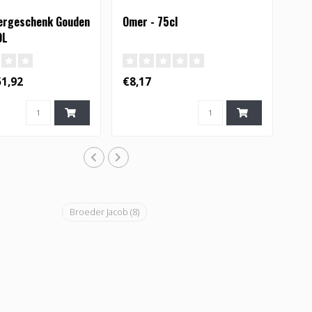
ergeschenk Gouden
Omer - 75cl
OL
1,92
€8,17
Broeder Jacob
(8)