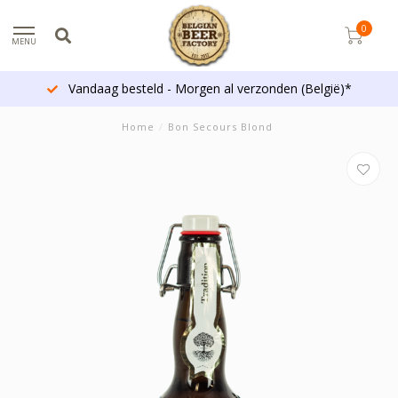
0
MENU
Vandaag besteld - Morgen al verzonden (België)*
Home
/
Bon Secours Blond