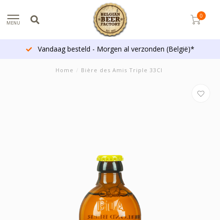
0
MENU
Vandaag besteld - Morgen al verzonden (België)*
Home
/
Bière des Amis Triple 33Cl