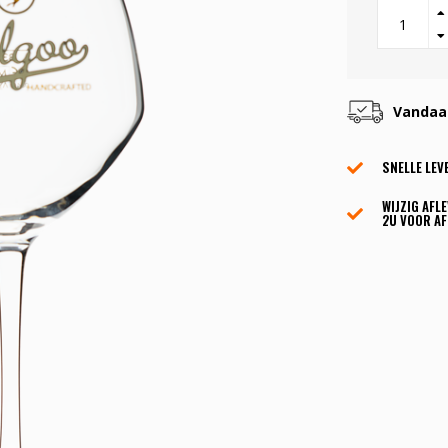
Vandaag
SNELLE LEV
WIJZIG AFL
2U VOOR AF