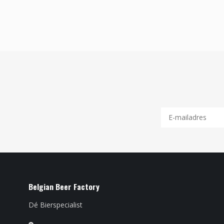
Belgian Beer Factory
Dé Bierspecialist