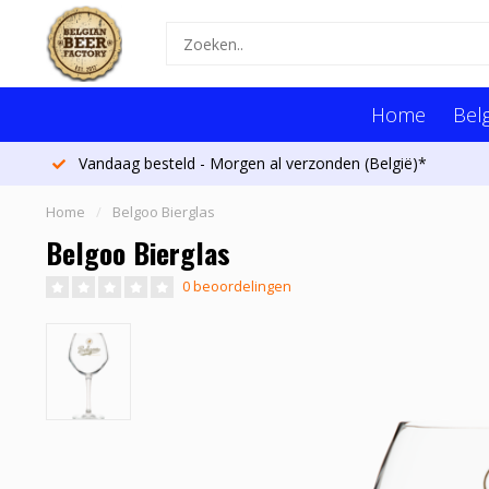
Home
Belg
Vandaag besteld - Morgen al verzonden (België)*
Home
/
Belgoo Bierglas
Belgoo Bierglas
0 beoordelingen