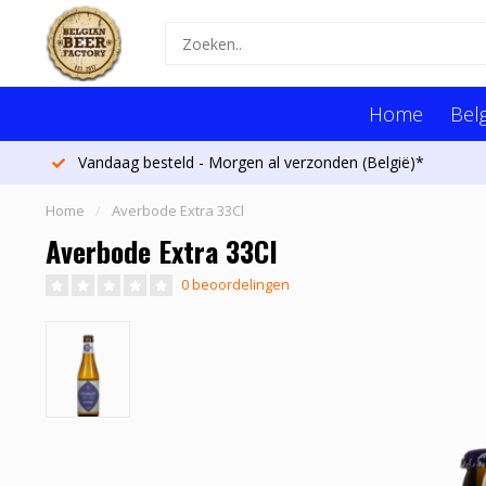
Home
Belg
Vandaag besteld - Morgen al verzonden (België)*
Home
/
Averbode Extra 33Cl
Averbode Extra 33Cl
0 beoordelingen