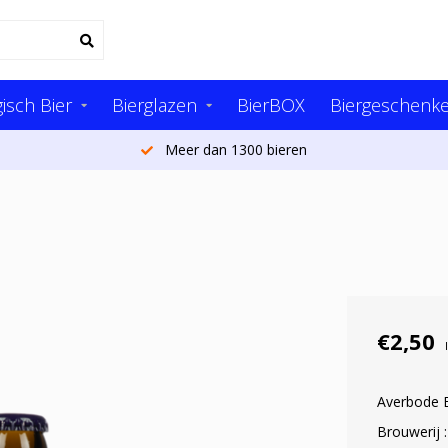
isch Bier
Bierglazen
BierBOX
Biergeschenk
Meer dan 1300 bieren
€2,50
Averbode E
Brouwerij 