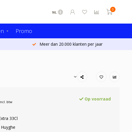
0
NL
en
Promo
Meer dan 20.000 klanten per jaar
Op voorraad
Incl. btw
xtra 33Cl
: Huyghe