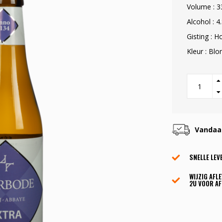
Volume : 3
Alcohol : 4
Gisting : H
Kleur : Bl
Vandaag
SNELLE LEV
WIJZIG AFL
2U VOOR AF