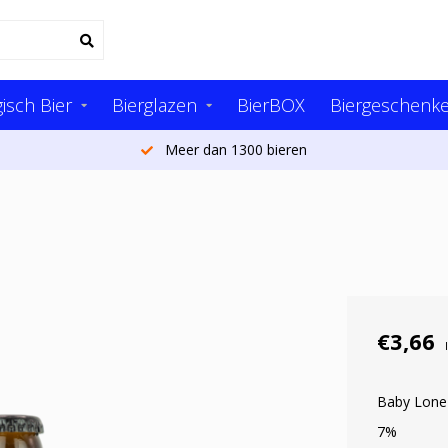
isch Bier
Bierglazen
BierBOX
Biergeschenk
Meer dan 1300 bieren
€3,66
Baby Lone 
7%