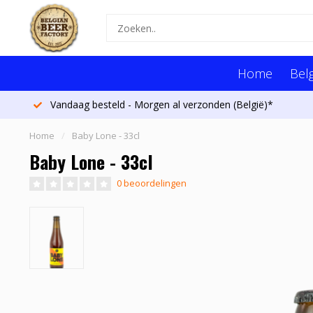
Home
Belg
Vandaag besteld - Morgen al verzonden (België)*
Home
/
Baby Lone - 33cl
Baby Lone - 33cl
0 beoordelingen