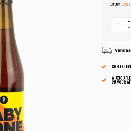
Bruin
Lees
Vandaag
SNELLE LEV
WIJZIG AFL
2U VOOR AF