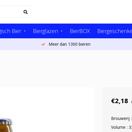
isch Bier
Bierglazen
BierBOX
Biergeschenk
Meer dan 1300 bieren
€2,18
Brouwerij 
Volume : 3