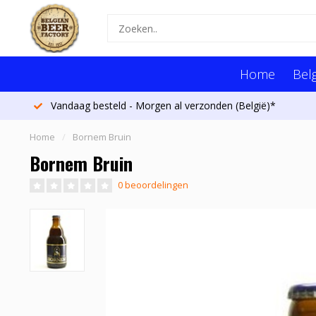
Home
Belg
Vandaag besteld - Morgen al verzonden (België)*
Home
/
Bornem Bruin
Bornem Bruin
0 beoordelingen