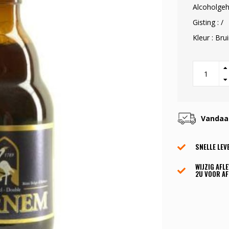
Alcoholgeh
Gisting : /
Kleur : Bru
Vandaag
SNELLE LEV
WIJZIG AFL
2U VOOR AF