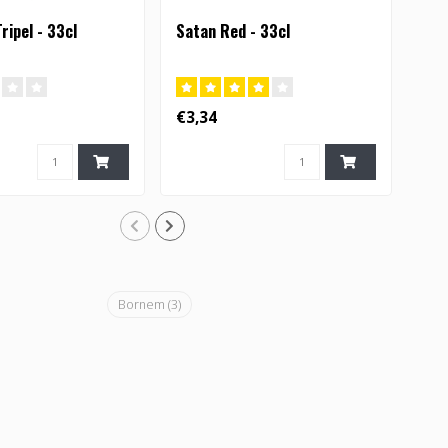
ripel - 33cl
Satan Red - 33cl
Cor
33C
€3,34
€2,
Bornem
(3)