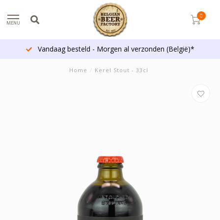
0
MENU
Vandaag besteld - Morgen al verzonden (België)*
Home
/
Kerel Stout - 33cl