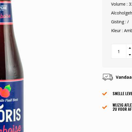
Volume : 3
Alcoholgeh
Gisting : /
Kleur : Am
Vandaag
SNELLE LEV
WIJZIG AFL
2U VOOR AF