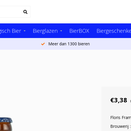
isch Bier
Bierglazen
BierBOX
Biergeschenk
Meer dan 1300 bieren
€3,38
Floris Fra
Brouwerij 