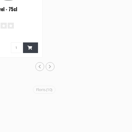
el - 75cl
Floris
(10)