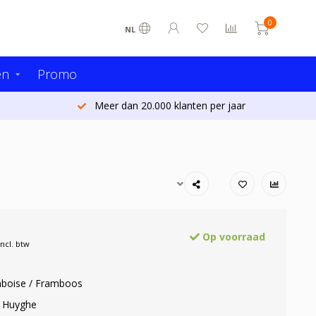
0
NL
en
Promo
Meer dan 20.000 klanten per jaar
Op voorraad
Incl. btw
mboise / Framboos
: Huyghe