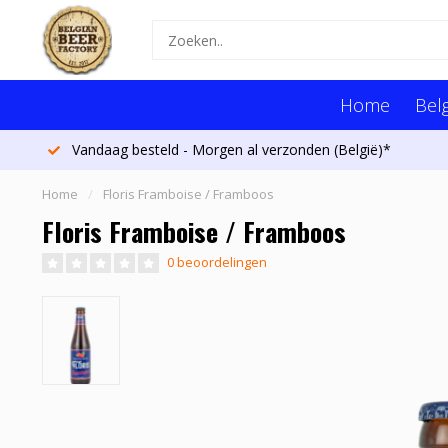
Home
Belg
Vandaag besteld - Morgen al verzonden (België)*
Home
/
Floris Framboise / Framboos
Floris Framboise / Framboos
0 beoordelingen