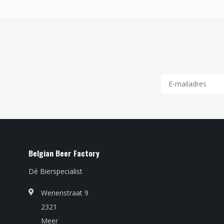
Belgian Beer Factory
Dé Bierspecialist
Wenenstraat 9
2321
Meer