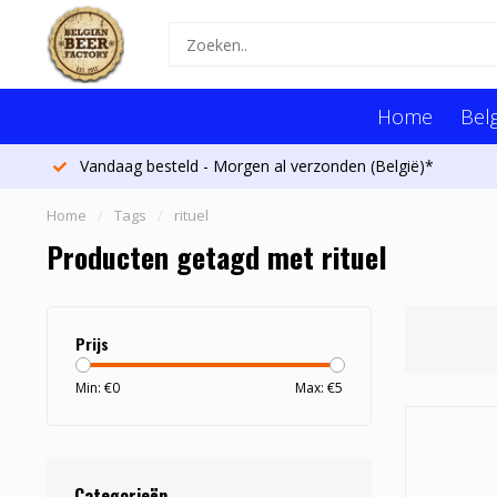
Home
Belg
Vandaag besteld - Morgen al verzonden (België)*
Home
/
Tags
/
rituel
Producten getagd met rituel
Prijs
Min: €
0
Max: €
5
Categorieën